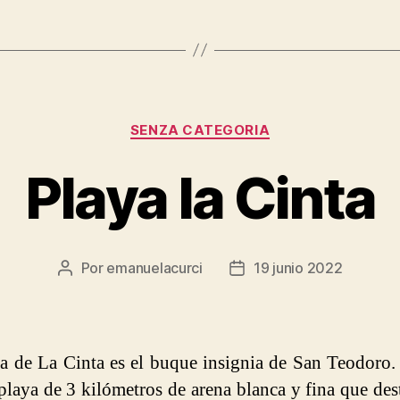
Categorías
SENZA CATEGORIA
Playa la Cinta
Por
emanuelacurci
19 junio 2022
Autor
Fecha
de
de
la
la
entrada
entrada
a de La Cinta es el buque insignia de San Teodoro. 
playa de 3 kilómetros de arena blanca y fina que des