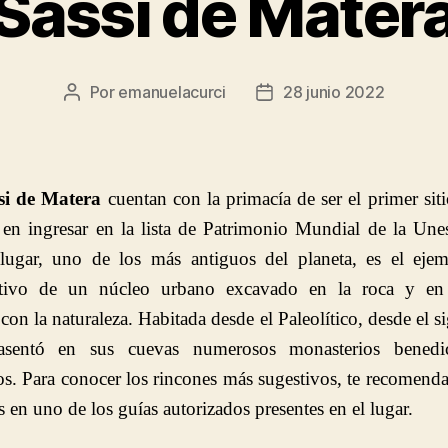
Sassi de Mater
Por
emanuelacurci
28 junio 2022
Autor
Fecha
de
de
la
la
entrada
entrada
si de Matera
cuentan con la primacía de ser el primer siti
a en ingresar en la lista de Patrimonio Mundial de la Une
lugar, uno de los más antiguos del planeta, es el eje
cativo de un núcleo urbano excavado en la roca y en 
con la naturaleza. Habitada desde el Paleolítico, desde el si
sentó en sus cuevas numerosos monasterios benedi
os. Para conocer los rincones más sugestivos, te recomen
s en uno de los guías autorizados presentes en el lugar.