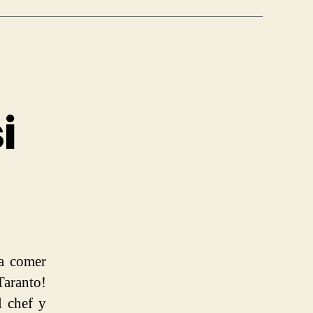
i
ra comer
Taranto!
 chef y