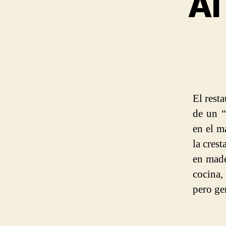
Al
El rest
de un “
en el m
la cres
en made
cocina,
pero ge