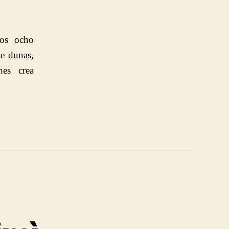
nos ocho
de dunas,
nes crea