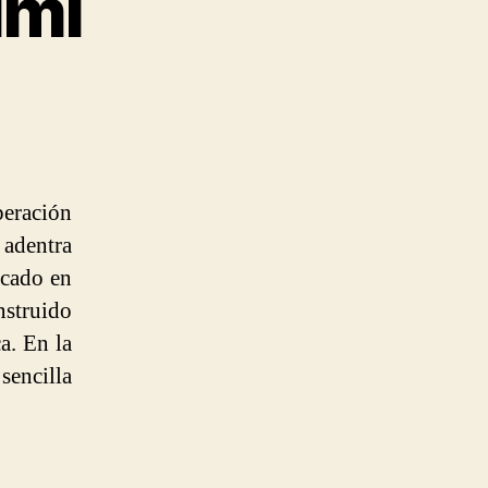
imì
peración
 adentra
icado en
nstruido
a. En la
sencilla