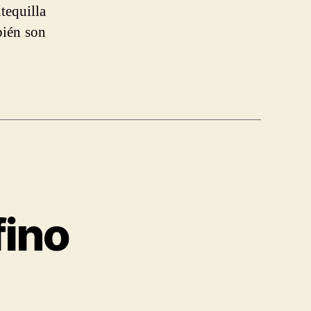
tequilla
bién son
fino