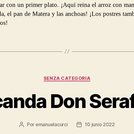
ar con un primer plato. ¡Aquí reina el arroz con man
la, el pan de Matera y las anchoas! ¡Los postres tam
sos!
Categorías
SENZA CATEGORIA
anda Don Sera
Por
emanuelacurci
10 junio 2022
Autor
Fecha
de
de