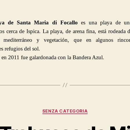
la
la
entrada
entrada
ya de Santa Maria di Focallo
es una playa de u
os cerca de Ispica. La playa, de arena fina, está rodeada 
l mediterráneo y vegetación, que en algunos rinco
s refugios del sol.
 en 2011 fue galardonada con la Bandera Azul.
Categorías
SENZA CATEGORIA