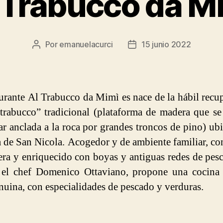
 Trabucco da M
Por
emanuelacurci
15 junio 2022
Autor
Fecha
de
de
la
la
entrada
entrada
aurante Al Trabucco da Mimì es nace de la hábil recu
trabucco” tradicional (plataforma de madera que se
ar anclada a la roca por grandes troncos de pino) ub
ta de San Nicola. Acogedor y de ambiente familiar, co
ra y enriquecido con boyas y antiguas redes de pesc
 el chef Domenico Ottaviano, propone una cocina 
nuina, con especialidades de pescado y verduras.