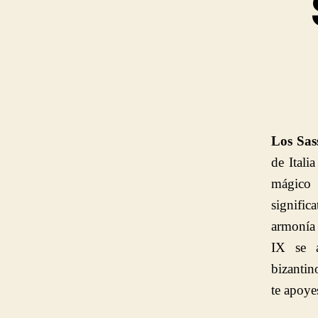
Los Sas
de Itali
mágico 
signifi
armonía 
IX se a
bizantin
te apoye