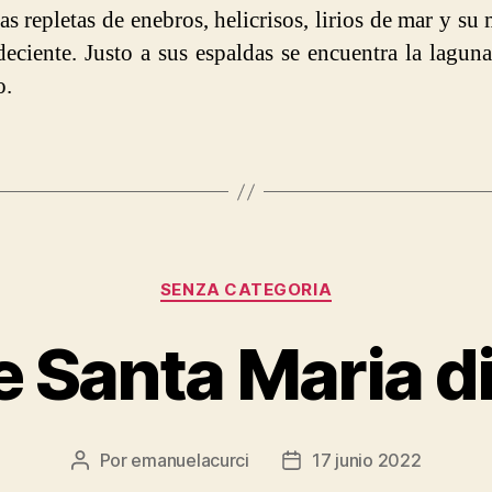
as repletas de enebros, helicrisos, lirios de mar y su 
deciente. Justo a sus espaldas se encuentra la lagun
o.
Categorías
SENZA CATEGORIA
e Santa Maria di
Por
emanuelacurci
17 junio 2022
Autor
Fecha
de
de