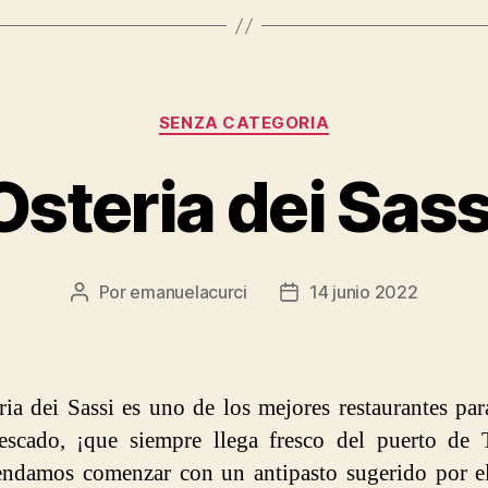
Categorías
SENZA CATEGORIA
Osteria dei Sass
Por
emanuelacurci
14 junio 2022
Autor
Fecha
de
de
la
la
entrada
entrada
ria dei Sassi es uno de los mejores restaurantes pa
scado, ¡que siempre llega fresco del puerto de 
ndamos comenzar con un antipasto sugerido por el