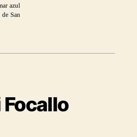
mar azul
a de San
 Focallo