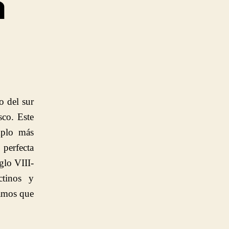
a
o del sur
sco. Este
mplo más
perfecta
glo VIII-
ctinos y
damos que