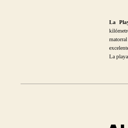
La Pla
kilómetr
matorra
excelente
La playa