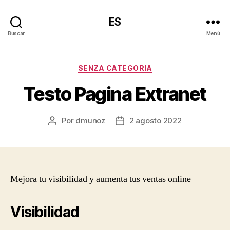
ES
Buscar
Menú
Categorías
SENZA CATEGORIA
Testo Pagina Extranet
Por
dmunoz
2 agosto 2022
Autor
Fecha
de
de
la
la
entrada
entrada
Mejora tu visibilidad y aumenta tus ventas online
Visibilidad