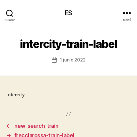
ES
Buscar
Menú
intercity-train-label
1 junio 2022
Fecha
de
la
entrada
Intercity
←
new-search-train
→
frecciarossa-train-label