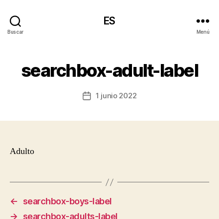
ES
Buscar
Menú
searchbox-adult-label
1 junio 2022
Fecha
de
la
entrada
Adulto
←
searchbox-boys-label
→
searchbox-adults-label